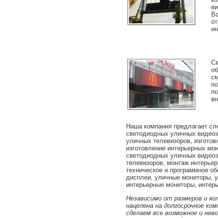
ви
Вс
от
ин
Се
об
см
по
по
вн
Наша компания предлагает сле
светодиодных уличных видеоэк
уличных телевизоров, изготов
изготовление интерьерных мон
светодиодных уличных видеоэ
телевизоров, монтаж интерьер
техническое и программное о
дисплеи, уличные мониторы, 
интерьерные мониторы, интер
Независимо от размеров и ко
нацелена на долгосрочное ко
сделаем все возможное и не