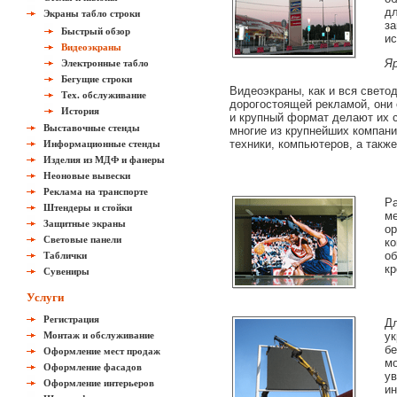
дл
Экраны табло строки
за
Быстрый обзор
и
Видеоэкраны
Я
Электронные табло
Бегущие строки
Видеоэкраны, как и вся свет
Тех. обслуживание
дорогостоящей рекламой, они 
История
и крупный формат делают их 
Выставочные стенды
многие из крупнейших компан
техники, компьютеров, а такж
Информационные стенды
Изделия из МДФ и фанеры
Неоновые вывески
Реклама на транспорте
Ра
Штендеры и стойки
ме
Защитные экраны
ор
Световые панели
ко
об
Таблички
кр
Сувениры
Услуги
Регистрация
Дл
Монтаж и обслуживание
ук
бе
Оформление мест продаж
мо
Оформление фасадов
ув
Оформление интерьеров
ин