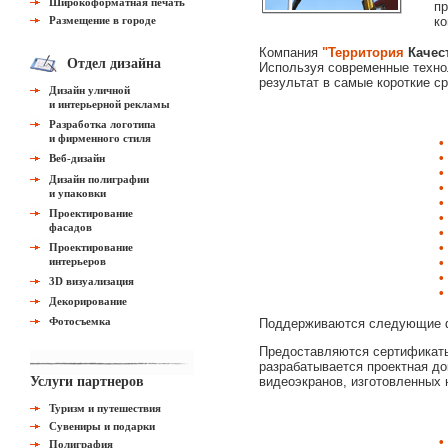
Широкоформатная печать
пр
Размещение в городе
ко
Компания
"Территория
Качес
Отдел дизайна
Используя современные техно
результат в самые короткие ср
Дизайн уличной
и интерьерной рекламы
Разработка логотипа
и фирменного стиля
•
•
Веб-дизайн
•
Дизайн полиграфии
•
и упаковки
•
Проектирование
•
фасадов
•
•
Проектирование
интерьеров
•
•
3D визуализация
•
Декорирование
Фотосъемка
Поддерживаются следующие ф
Предоставляются сертификаты 
разрабатывается проектная до
Услуги партнеров
видеоэкранов, изготовленных 
Туризм и путешествия
Сувениры и подарки
•
Полиграфия