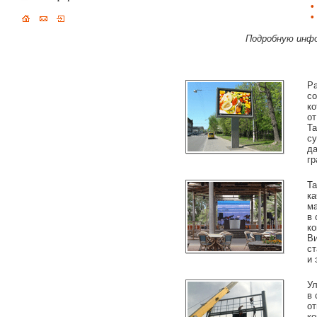
•
•
Подробную инфо
Ра
со
ко
от
Та
су
да
гр
Та
ка
ма
в 
ко
Ви
ст
и 
Ул
в 
от
ко