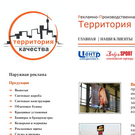
|
ГЛАВНАЯ
НАШИ КЛИЕНТЫ
Наружная реклама
Продукция
В
пр
Вывески
ин
Световые короба
ко
Световые конструкции
за
Объемные буквы
ра
ко
Крышные установки
Баннеры и брандмауэры
Козырьки и маркизы
Не
Рекламные щиты
ка
Стелы и пилоны
об