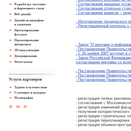
- Согласование крышных уста
Разработка логотипа
- Согласование отдельно стоя
и фирменного стиля
- Согласование вывесок – рез
Веб-дизайн
Дизайн полиграфии
- Изготовление технического п
и упаковки
- Регистрационный контроль с
Проектирование
фасадов
Проектирование
интерьеров
- Закон "О рекламе и информа
- Постановление Правительств
3D визуализация
- С 26 ноября 2007 вступил в 
Декорирование
- Закон Российской Федерации
Фотосъемка
согласовании рекламы со все
- Постановление Правительств
- Постановление Правительств
Услуги партнеров
- Постановление Правительств
Туризм и путешествия
Сувениры и подарки
Полиграфия
- регистрация любых рекламн
- согласование с Москомнасл
- регистрация изменений фаса
- получение колористического
- регистрация строительных э
- регистрация перепланировки
- регистрация объемно-простр