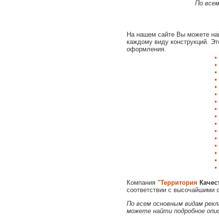
По все
На нашем сайте Вы можете най
каждому виду конструкций. Э
оформления.
•
•
•
•
•
•
•
•
•
•
•
•
•
•
•
•
Компания
"Территория
Качес
соответствии с высочайшими с
По всем основным видам рекл
можете найти подробное опи