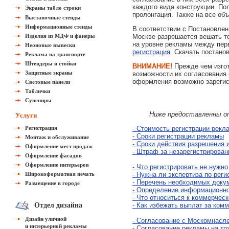
каждого вида конструкции. По
Экраны табло строки
пролонгация. Также на все об
Выставочные стенды
Информационные стенды
В соответствии с Постановлен
Изделия из МДФ и фанеры
Москве разрешается вешать то
на уровне рекламы между пер
Неоновые вывески
регистрация
. Скачать постано
Реклама на транспорте
Штендеры и стойки
ВНИМАНИЕ!
Прежде чем изгот
Защитные экраны
возможности их согласования 
оформления возможно зарегис
Световые панели
Таблички
Сувениры
Ниже предоставленны о
Услуги
Регистрация
- Стоимость регистрации рекл
- Сроки регистрации рекламы
Монтаж и обслуживание
- Сроки действия разрешения 
Оформление мест продаж
- Штраф за незарегистрирова
Оформление фасадов
Оформление интерьеров
- Что регистрировать не нужно
Широкоформатная печать
- Нужна ли экспертиза по реги
- Перечень необходимых доку
Размещение в городе
- Определение информационно
- Что относиться к коммерчес
Отдел дизайна
- Как избежать выплат за ком
Дизайн уличной
- Согласование с Москомнасл
и интерьерной рекламы
- Согласование рекламы на тр