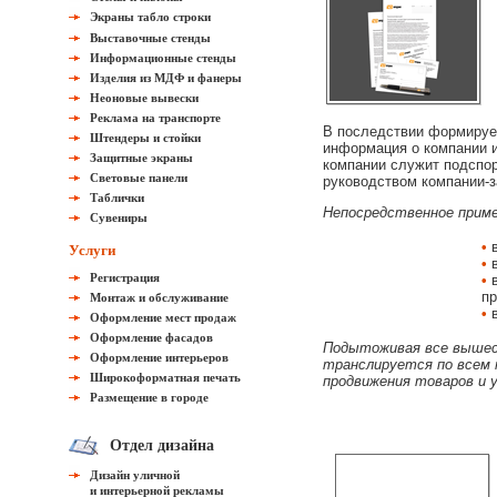
Экраны табло строки
Выставочные стенды
Информационные стенды
Изделия из МДФ и фанеры
Неоновые вывески
Реклама на транспорте
В последствии формирует
Штендеры и стойки
информация о компании и
Защитные экраны
компании служит подспор
Световые панели
руководством компании-з
Таблички
Непосредственное приме
Сувениры
•
в
Услуги
•
в
Регистрация
•
в
пр
Монтаж и обслуживание
•
в
Оформление мест продаж
Оформление фасадов
Подытоживая все вышеск
Оформление интерьеров
транслируется по всем к
Широкоформатная печать
продвижения товаров и у
Размещение в городе
Отдел дизайна
Дизайн уличной
и интерьерной рекламы