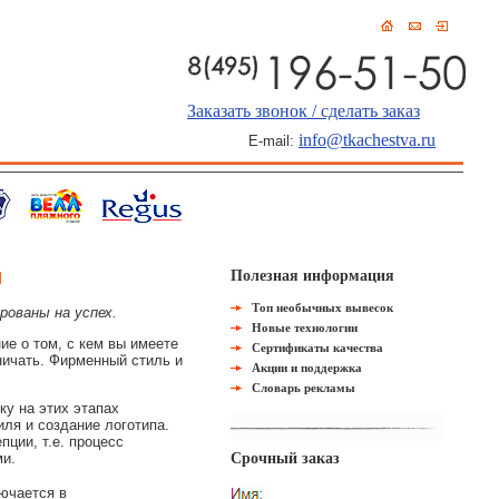
Заказать звонок / сделать заказ
info@tkachestva.ru
E-mail:
я
Полезная информация
Топ необычных вывесок
ованы на успех.
Новые технологии
ие о том, с кем вы имеете
Сертификаты качества
ничать. Фирменный стиль и
Акции и поддержка
Словарь рекламы
ку на этих этапах
иля и создание логотипа.
ции, т.е. процесс
ми.
Срочный заказ
ючается в