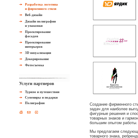
Разработка логотипа
и фирменного стиля
Веб-дизайн
Дизайн полиграфии
и упаковки
Проектирование
фасадов
Проектирование
интерьеров
3D визуализация
Декорирование
Фотосъемка
Услуги партнеров
Туризм и путешествия
Сувениры и подарки
Полиграфия
Создание фирменного сти
задач для наиболее выго
фигурные решения и спо
товарных знаков и гармо
большим опытом работы. 
Мы предлагаем следующие
товарного знака, ребрен