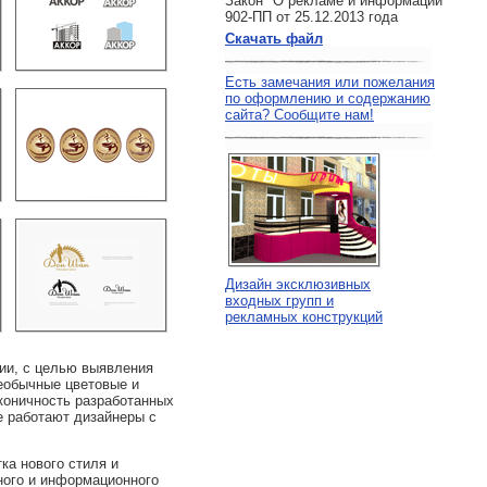
Закон "О рекламе и информации"
902-ПП от 25.12.2013 года
Скачать файл
Есть замечания или пожелания
по оформлению и содержанию
сайта? Сообщите нам!
Дизайн эксклюзивных
входных групп и
рекламных конструкций
ции, с целью выявления
еобычные цветовые и
коничность разработанных
е работают дизайнеры с
ка нового стиля и
ьного и информационного