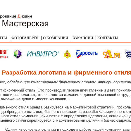
|
|
|
|
НТЫ
ФОТОГАЛЕРЕЯ
О КОМПАНИИ
ВАКАНСИИ
КОНТАКТЫ
Разработка логотипа и фирменного стил
нес, обладающие качественным фирменным стилем, априори сориентир
т фирменный стиль. Это производит первое впечатление и дает пониман
иятное и располагает, то появляется желание с данной компанией сотруд
е выражение души и миссии компании...
рменного стиля бренда базируется на маркетинговой стратегии, посколь
да бренда, то есть все, без чего невозможна разработка фирменного ст
ного стиля компании начинается с определения идеологии, общей концеп
рменного стиля корелируется с маркетинговыми целями и бизнес-задача
Одним из основных отличий в подходе к работе нашей компании закл