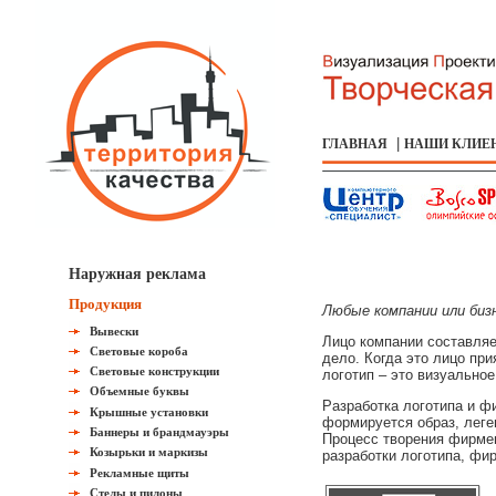
|
ГЛАВНАЯ
НАШИ КЛИЕ
Наружная реклама
Продукция
Любые компании или биз
Вывески
Лицо компании составляе
Световые короба
дело. Когда это лицо пр
Световые конструкции
логотип – это визуально
Объемные буквы
Разработка логотипа и фи
Крышные установки
формируется образ, леген
Баннеры и брандмауэры
Процесс творения фирмен
Козырьки и маркизы
разработки логотипа, фи
Рекламные щиты
Стелы и пилоны