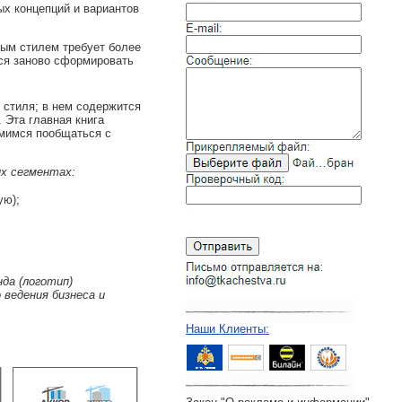
х концепций и вариантов
ным стилем требует более
тся заново сформировать
 стиля; в нем содержится
 Эта главная книга
емимся пообщаться с
х сегментах:
ую);
да (логотип)
 ведения бизнеса и
Наши Клиенты: