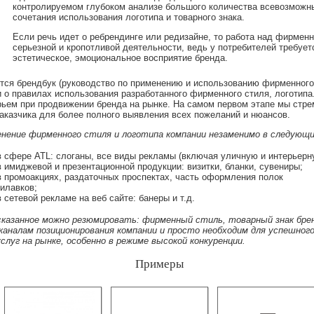
контролируемом глубоком анализе большого количества всевозможны
сочетания использования логотипа и товарного знака.
Если речь идет о ребрендинге или редизайне, то работа над фирмен
серьезной и кропотливой деятельности, ведь у потребителей требуе
эстетическое, эмоциональное восприятие бренда.
ся брендбук (руководство по применению и использованию фирменного
 о правилах использования разработанного фирменного стиля, логотипа.
ьем при продвижении бренда на рынке. На самом первом этапе мы стр
аказчика для более полного выявления всех пожеланий и нюансов.
нение фирменного стиля и логотипа компании незаменимо в следующи
 сфере ATL: слоганы, все виды рекламы (включая уличную и интерьерн
 имиджевой и презентационной продукции: визитки, бланки, сувениры;
 промоакциях, раздаточных проспектах, часть оформления полок
илавков;
 сетевой рекламе на веб сайте: банеры и т.д.
азанное можно резюмировать: фирменный стиль, товарный знак брен
аналам позиционирования компании и просто необходим для успешного
слуг на рынке, особенно в режиме высокой конкуренции.
Примеры